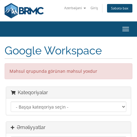
Azerbaijani
Giriş
Səbətə bax
Naviq
keçid
Google Workspace
Məhsul qrupunda görünən məhsul yoxdur
Kateqoriyalar
Əməliyyatlar